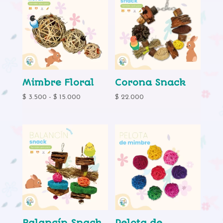
Mimbre Floral
Corona Snack
Rango
$
3.500
-
$
15.000
$
22.000
de
precios:
desde
$ 3.500
hasta
$ 15.000
Balancín Snack
Pelota de