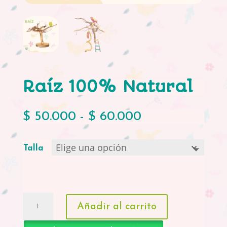
Raíz 100% Natural
Rango
$
50.000
-
$
60.000
de
precios:
Talla
desde
$ 50.000
hasta
Raíz
$ 60.000
Añadir al carrito
100%