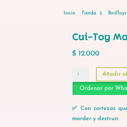
Inicio
Tienda
BirdToys
Cui-Toy M
$
12.000
Cui-
Añadir al
Toy
Madera
Ordenar por Wh
cantidad
✅ Con cortezas que
morder y destruir.