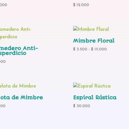
.000
$
12.000
Mimbre Floral
medero Anti-
Rango
$
3.500
-
$
15.000
sperdicio
de
000
precios:
desde
$ 3.500
hasta
$ 15.000
lota de Mimbre
Espiral Rústica
500
$
30.000