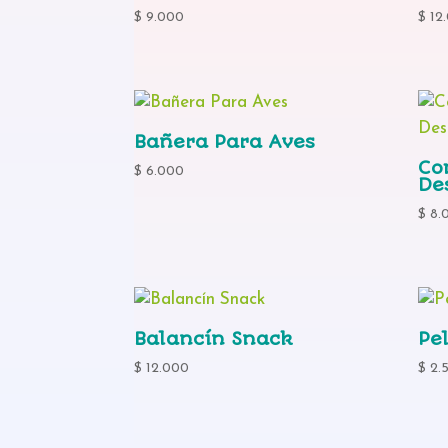
$
9.000
$
12
Bañera Para Aves
Co
$
6.000
De
$
8.
Balancín Snack
Pe
$
12.000
$
2.