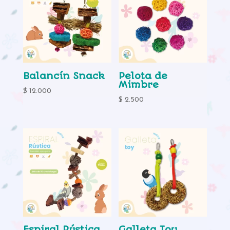
hasta
$ 15.000
Balancín Snack
Pelota de
Mimbre
$
12.000
$
2.500
Espiral Rústica
Galleta Toy