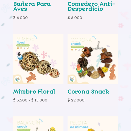
Bañera Para
Comedero Anti-
Aves
Desperdicio
$
6.000
$
8.000
Mimbre Floral
Corona Snack
Rango
$
3.500
-
$
15.000
$
22.000
de
precios:
desde
$ 3.500