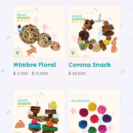
Mimbre Floral
Corona Snack
Rango
$
3.500
-
$
15.000
$
22.000
de
precios:
desde
$ 3.500
hasta
$ 15.000